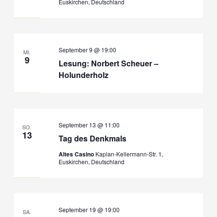
Euskirchen, Deutschland
September 9 @ 19:00
MI.
9
Lesung: Norbert Scheuer –
Holunderholz
September 13 @ 11:00
SO.
13
Tag des Denkmals
Altes Casino
Kaplan-Kellermann-Str. 1,
Euskirchen, Deutschland
September 19 @ 19:00
SA.